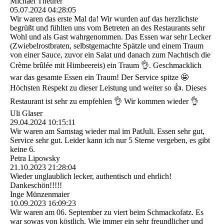
Michael Theurer
05.07.2024
04:28:05
Wir waren das erste Mal da! Wir wurden auf das herzlichste
begrüßt und fühlten uns vom Betreten an des Restaurants sehr
Wohl und als Gast wahrgenommen. Das Essen war sehr Lecker
(Zwiebelrostbraten, selbstgemachte Spätzle und einem Traum
von einer Sauce, zuvor ein Salat und danach zum Nachtisch die
Crème brûlée mit Himbeereis) ein Traum 👌. Geschmacklich
war das gesamte Essen ein Traum! Der Service spitze 🤩
Höchsten Respekt zu dieser Leistung und weiter so 👍. Dieses
Restaurant ist sehr zu empfehlen 👌 Wir kommen wieder 👌
Uli Glaser
29.04.2024
10:15:11
Wir waren am Samstag wieder mal im PatJuli. Essen sehr gut,
Service sehr gut. Leider kann ich nur 5 Sterne vergeben, es gibt
keine 6.
Petra Lipowsky
21.10.2023
21:28:04
Wieder unglaublich lecker, authentisch und ehrlich!
Dankeschön!!!!!
Inge Münzenmaier
10.09.2023
16:09:23
Wir waren am 06. September zu viert beim Schmackofatz. Es
war sowas von köstlich. Wie immer ein sehr freundlicher und