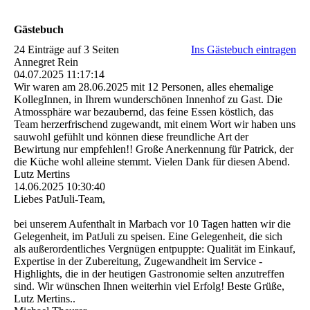
Gästebuch
24 Einträge auf 3 Seiten
Ins Gästebuch eintragen
Annegret Rein
04.07.2025
11:17:14
Wir waren am 28.06.2025 mit 12 Personen, alles ehemalige
KollegInnen, in Ihrem wunderschönen Innenhof zu Gast. Die
Atmossphäre war bezaubernd, das feine Essen köstlich, das
Team herzerfrischend zugewandt, mit einem Wort wir haben uns
sauwohl gefühlt und können diese freundliche Art der
Bewirtung nur empfehlen!! Große Anerkennung für Patrick, der
die Küche wohl alleine stemmt. Vielen Dank für diesen Abend.
Lutz Mertins
14.06.2025
10:30:40
Liebes PatJuli-Team,
bei unserem Aufenthalt in Marbach vor 10 Tagen hatten wir die
Gelegenheit, im PatJuli zu speisen. Eine Gelegenheit, die sich
als außerordentliches Vergnügen entpuppte: Qualität im Einkauf,
Expertise in der Zubereitung, Zugewandheit im Service -
Highlights, die in der heutigen Gastronomie selten anzutreffen
sind. Wir wünschen Ihnen weiterhin viel Erfolg! Beste Grüße,
Lutz Mertins..