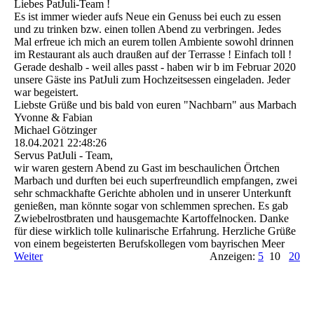
Liebes PatJuli-Team !
Es ist immer wieder aufs Neue ein Genuss bei euch zu essen
und zu trinken bzw. einen tollen Abend zu verbringen. Jedes
Mal erfreue ich mich an eurem tollen Ambiente sowohl drinnen
im Restaurant als auch draußen auf der Terrasse ! Einfach toll !
Gerade deshalb - weil alles passt - haben wir b im Februar 2020
unsere Gäste ins PatJuli zum Hochzeitsessen eingeladen. Jeder
war begeistert.
Liebste Grüße und bis bald von euren "Nachbarn" aus Marbach
Yvonne & Fabian
Michael Götzinger
18.04.2021
22:48:26
Servus PatJuli - Team,
wir waren gestern Abend zu Gast im beschaulichen Örtchen
Marbach und durften bei euch superfreundlich empfangen, zwei
sehr schmackhafte Gerichte abholen und in unserer Unterkunft
genießen, man könnte sogar von schlemmen sprechen. Es gab
Zwiebelrostbraten und hausgemachte Kartoffelnocken. Danke
für diese wirklich tolle kulinarische Erfahrung. Herzliche Grüße
von einem begeisterten Berufskollegen vom bayrischen Meer
Weiter
Anzeigen:
5
10
20