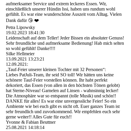
aufmerksamer Service und extrem leckeres Essen. Wir,
einschließlich unserer Hündin Issi, haben uns rundum wohl
gefühlt. Es war eine wunderschöne Auszeit vom Alltag. Vielen
Dank dafür 😘 ❤️
Petra Lipowsky
19.02.2023
18:41:30
Leidenschaft auf dem Teller! Jeder Bissen ein absoluter Genuss!
Sehr freundliche und aufmerksame Bedienung! Hab mich selten
so wohl gefühlt! Danke!!!!
Silke Hellmeier
13.09.2021
13:23:21
12.09.2021:
„Tauf-Feier unserer kleinen Tochter mit 32 Personen“:
Liebes PatJuli-Team, ihr seid SO toll! Wir hätten uns keine
schönere Tauf-Feier vorstellen können. Ihr habt perfekt
dekoriert, das Essen (von allen in den höchsten Tönen gelobt)
hat Sterne-Niveau! Garnelen auf Linsen - wahnsinnig lecker!
Die Atmosphäre war so entspannt (tolle Musik) und schön!!
DANKE für alles! Es war eine unvergessliche Feier! So ein
Ambiente wie bei euch gibt es nicht oft. Euer ganzes Team ist
sehr freundlich und zuvorkommend. Wir empfehlen euch sehr
gerne weiter!! Alles Gute für euch!!
Yvonne & Fabian Beuttner
25.08.2021
14:18:14